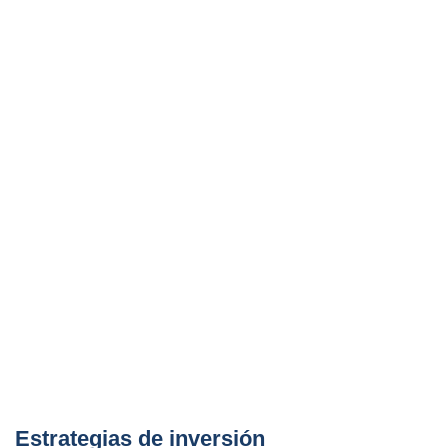
Nuestros criterios de inversión
se centran en 3 estrategias:
Core +,Value Add y Distressed
Estrategias de inversión